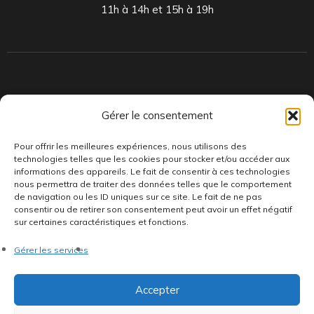
11h à 14h et 15h à 19h
Indépendants et passionnés, nous produisons et distribuons depuis
Gérer le consentement
toujours des pépites musicales, dont des vinyles rares et exclusifs.
Pour offrir les meilleures expériences, nous utilisons des
technologies telles que les cookies pour stocker et/ou accéder aux
informations des appareils. Le fait de consentir à ces technologies
nous permettra de traiter des données telles que le comportement
de navigation ou les ID uniques sur ce site. Le fait de ne pas
consentir ou de retirer son consentement peut avoir un effet négatif
sur certaines caractéristiques et fonctions.
©AddictiveStore installé par
Argraphic
•
Politique de
Gérer les services
confidentialité
•
Conditions générales
•
Politique de cookies
•
Termes & Condition
•
Mentions légales
Accepter