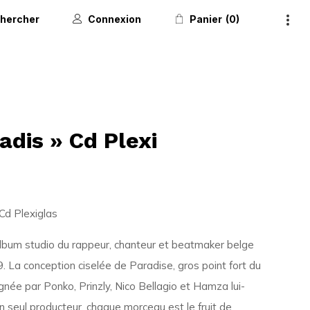
hercher
Connexion
Panier
0
dis » Cd Plexi
Cd Plexiglas
album studio du rappeur, chanteur et beatmaker belge
. La conception ciselée de Paradise, gros point fort du
gnée par Ponko, Prinzly, Nico Bellagio et Hamza lui-
n seul producteur, chaque morceau est le fruit de