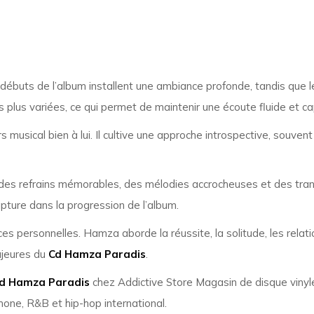
es débuts de l’album installent une ambiance profonde, tandis qu
plus variées, ce qui permet de maintenir une écoute fluide et capt
rs musical bien à lui. Il cultive une approche introspective, souve
s refrains mémorables, des mélodies accrocheuses et des transiti
pture dans la progression de l’album.
es personnelles. Hamza aborde la réussite, la solitude, les relat
majeures du
Cd Hamza Paradis
.
d Hamza Paradis
chez Addictive Store Magasin de disque vinyle
one, R&B et hip-hop international.