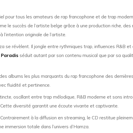
el pour tous les amateurs de rap francophone et de trap moder
me le succès de l’artiste belge grâce à une production riche, des
’intention originale de l’artiste.
mza se révèlent. Il jongle entre rythmiques trap, influences R&B
 Paradis
séduit autant par son contenu musical que par sa qualité
n des albums les plus marquants du rap francophone des dernières
ec fluidité et pertinence.
istincte, oscillant entre trap mélodique, R&B moderne et sons int
. Cette diversité garantit une écoute vivante et captivante.
Contrairement à la diffusion en streaming, le CD restitue pleinemen
une immersion totale dans l’univers d’Hamza.