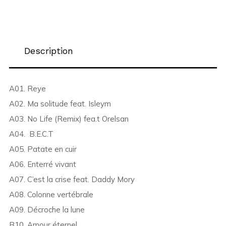
Description
A01. Reye
A02. Ma solitude feat. Isleym
A03. No Life (Remix) fea.t Orelsan
A04. B.E.C.T
A05. Patate en cuir
A06. Enterré vivant
A07. C’est la crise feat. Daddy Mory
A08. Colonne vertébrale
A09. Décroche la lune
B10. Amour éternel