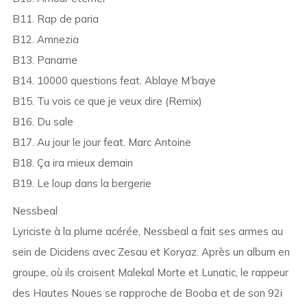
B11. Rap de paria
B12. Amnezia
B13. Paname
B14. 10000 questions feat. Ablaye M’baye
B15. Tu vois ce que je veux dire (Remix)
B16. Du sale
B17. Au jour le jour feat. Marc Antoine
B18. Ça ira mieux demain
B19. Le loup dans la bergerie
Nessbeal
Lyriciste à la plume acérée, Nessbeal a fait ses armes au
sein de Dicidens avec Zesau et Koryaz. Après un album en
groupe, où ils croisent Malekal Morte et Lunatic, le rappeur
des Hautes Noues se rapproche de Booba et de son 92i