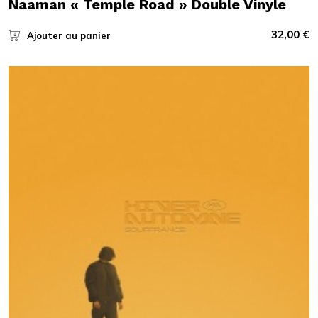
Naaman « Temple Road » Double Vinyle
32,00
€
Ajouter au panier