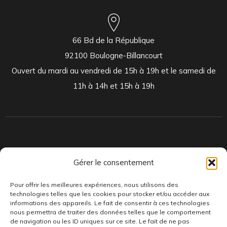
66 Bd de la République
92100 Boulogne-Billancourt
Ouvert du mardi au vendredi de 15h à 19h et le samedi de
11h à 14h et 15h à 19h
Indépendants et passionnés, nous produisons et distribuons depuis
Gérer le consentement
toujours des pépites musicales, dont des vinyles rares et exclusifs.
Pour offrir les meilleures expériences, nous utilisons des
technologies telles que les cookies pour stocker et/ou accéder aux
informations des appareils. Le fait de consentir à ces technologies
nous permettra de traiter des données telles que le comportement
de navigation ou les ID uniques sur ce site. Le fait de ne pas