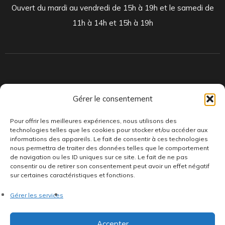
Ouvert du mardi au vendredi de 15h à 19h et le samedi de
11h à 14h et 15h à 19h
Indépendants et passionnés, nous produisons et distribuons depuis
Gérer le consentement
toujours des pépites musicales, dont des vinyles rares et exclusifs.
Pour offrir les meilleures expériences, nous utilisons des
technologies telles que les cookies pour stocker et/ou accéder aux
informations des appareils. Le fait de consentir à ces technologies
nous permettra de traiter des données telles que le comportement
de navigation ou les ID uniques sur ce site. Le fait de ne pas
consentir ou de retirer son consentement peut avoir un effet négatif
sur certaines caractéristiques et fonctions.
©AddictiveStore installé par
Argraphic
•
Politique de
Gérer les services
confidentialité
•
Conditions générales
•
Politique de cookies
•
Termes & Condition
•
Mentions légales
Accepter