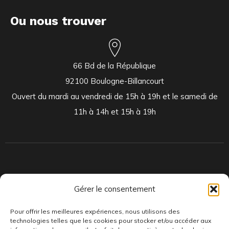
Ou nous trouver
66 Bd de la République
92100 Boulogne-Billancourt
Ouvert du mardi au vendredi de 15h à 19h et le samedi de
11h à 14h et 15h à 19h
Indépendants et passionnés, nous produisons et distribuons depuis
Gérer le consentement
toujours des pépites musicales, dont des vinyles rares et exclusifs.
Pour offrir les meilleures expériences, nous utilisons des
technologies telles que les cookies pour stocker et/ou accéder aux