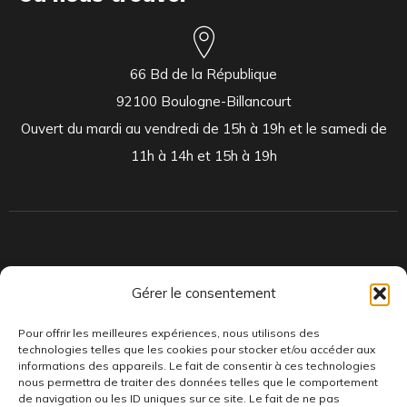
66 Bd de la République
92100 Boulogne-Billancourt
Ouvert du mardi au vendredi de 15h à 19h et le samedi de
11h à 14h et 15h à 19h
Indépendants et passionnés, nous produisons et distribuons depuis
Gérer le consentement
toujours des pépites musicales, dont des vinyles rares et exclusifs.
Pour offrir les meilleures expériences, nous utilisons des
technologies telles que les cookies pour stocker et/ou accéder aux
informations des appareils. Le fait de consentir à ces technologies
nous permettra de traiter des données telles que le comportement
de navigation ou les ID uniques sur ce site. Le fait de ne pas