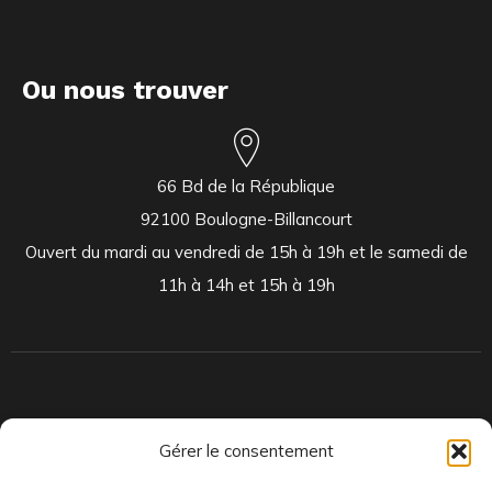
Ou nous trouver
66 Bd de la République
92100 Boulogne-Billancourt
Ouvert du mardi au vendredi de 15h à 19h et le samedi de
11h à 14h et 15h à 19h
Indépendants et passionnés, nous produisons et distribuons depuis
Gérer le consentement
toujours des pépites musicales, dont des vinyles rares et exclusifs.