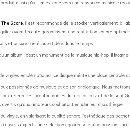
 produit ainsi qu’un lien externe vers une ressource musicale rec
s The Score
, il est recommandé de le stocker verticalement, à l’abri
gulier avant l’écoute garantissent une restitution sonore optimale
lons et assure une écoute fidèle dans le temps.
qu’un album : c’est un monument de la musique hip-hop. Il incarne 
de vinyles emblématiques, ce disque mérite une place centrale dan
aux passionnés de musique et de son analogique. Nous mettons 
 aux références incontournables du rock, du jazz et de la soul. 
 avertis qu’aux amateurs souhaitant enrichir leur discothèque.
r du vinyle, en valorisant la qualité sonore, l’esthétique des poch
conseils experts, une sélection rigoureuse et une passion sincèr