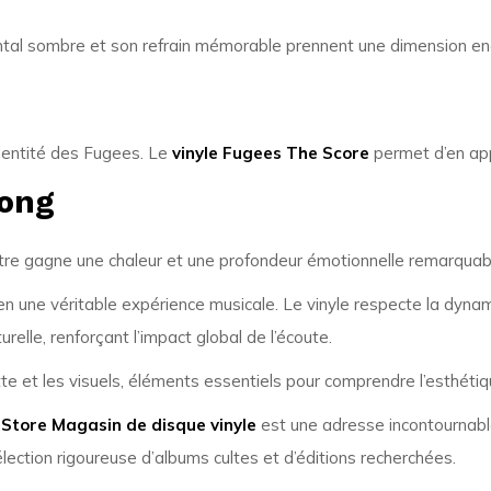
al sombre et son refrain mémorable prennent une dimension encor
identité des Fugees. Le
vinyle Fugees The Score
permet d’en app
Song
titre gagne une chaleur et une profondeur émotionnelle remarquabl
n une véritable expérience musicale. Le vinyle respecte la dynam
lle, renforçant l’impact global de l’écoute.
te et les visuels, éléments essentiels pour comprendre l’esthéti
 Store Magasin de disque vinyle
est une adresse incontournable
ection rigoureuse d’albums cultes et d’éditions recherchées.