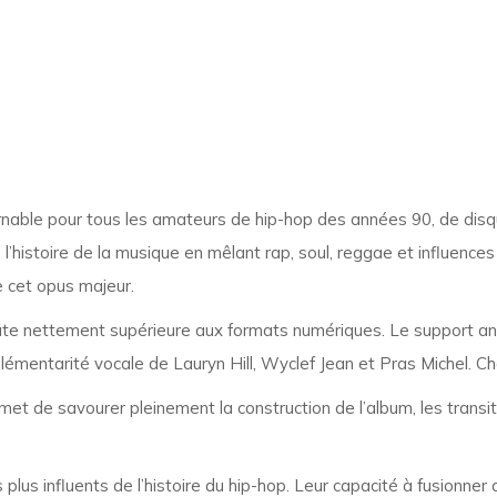
rnable pour tous les amateurs de hip-hop des années 90, de disq
histoire de la musique en mêlant rap, soul, reggae et influences
e cet opus majeur.
ute nettement supérieure aux formats numériques. Le support ana
émentarité vocale de Lauryn Hill, Wyclef Jean et Pras Michel. Cha
met de savourer pleinement la construction de l’album, les transiti
us influents de l’histoire du hip-hop. Leur capacité à fusionner