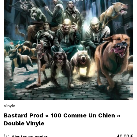
Vinyle
Bastard Prod « 100 Comme Un Chien »
Double Vinyle
40,00
€
Ajouter au panier