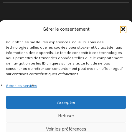
Indépendants et passionnés, nous produisons et distribuons depuis
Gérer le consentement
toujours des pépites musicales, dont des vinyles rares et exclusifs.
Pour offrir les meilleures expériences, nous utilisons des
technologies telles que les cookies pour stocker et/ou accéder aux
informations des appareils. Le fait de consentir à ces technologies
nous permettra de traiter des données telles que le comportement
de navigation ou les ID uniques sur ce site. Le fait de ne pas
consentir ou de retirer son consentement peut avoir un effet négatif
sur certaines caractéristiques et fonctions.
©AddictiveStore installé par
Argraphic
•
Politique de
Gérer les services
confidentialité
•
Conditions générales
•
Politique de cookies
•
Termes & Condition
•
Mentions légales
Accepter
Refuser
Voir les préférences