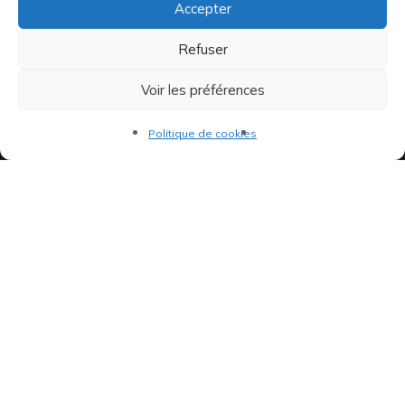
Accepter
CD
Merchandising
Refuser
Voir les préférences
Informations
Politique de cookies
À propos
FAQ
Livraison & Retour
Contactez-nous
Ou nous trouver
66 Bd de la République