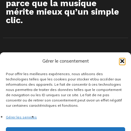
parce que la musique
mérite mieux qu’un simple
clic.
Mes liens
Gérer le consentement
Mon compte
Pour offrir les meilleures expériences, nous utilisons des
technologies telles que les cookies pour stocker et/ou accéder aux
Ma liste de souhaits
informations des appareils. Le fait de consentir à ces technologies
nous permettra de traiter des données telles que le comportement
Mon panier
de navigation ou les ID uniques sur ce site. Le fait de ne pas
consentir ou de retirer son consentement peut avoir un effet négatif
sur certaines caractéristiques et fonctions.
Produits
Gérer les services
Vinyles