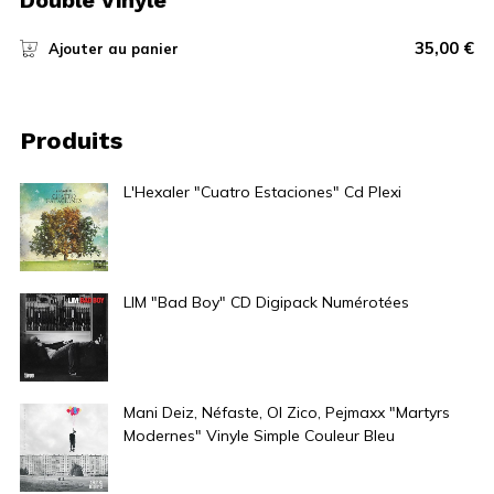
Double Vinyle
35,00
€
Ajouter au panier
Produits
L'Hexaler "Cuatro Estaciones" Cd Plexi
12,00
€
LIM "Bad Boy" CD Digipack Numérotées
9,00
€
Mani Deiz, Néfaste, Ol Zico, Pejmaxx "Martyrs
Modernes" Vinyle Simple Couleur Bleu
25,00
€