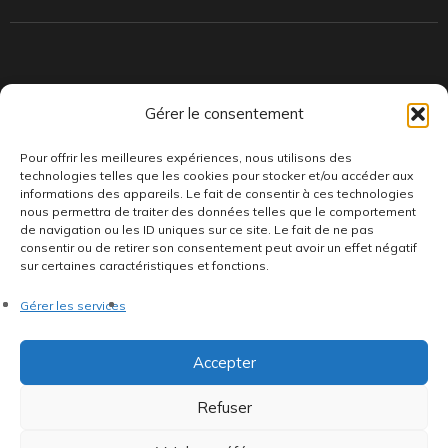
Indépendants et passionnés, nous produisons et distribuons depuis
Gérer le consentement
toujours des pépites musicales, dont des vinyles rares et exclusifs.
Pour offrir les meilleures expériences, nous utilisons des
technologies telles que les cookies pour stocker et/ou accéder aux
informations des appareils. Le fait de consentir à ces technologies
nous permettra de traiter des données telles que le comportement
de navigation ou les ID uniques sur ce site. Le fait de ne pas
consentir ou de retirer son consentement peut avoir un effet négatif
sur certaines caractéristiques et fonctions.
©AddictiveStore installé par
Argraphic
•
Politique de
Gérer les services
confidentialité
•
Conditions générales
•
Politique de cookies
•
Termes & Condition
•
Mentions légales
Accepter
Refuser