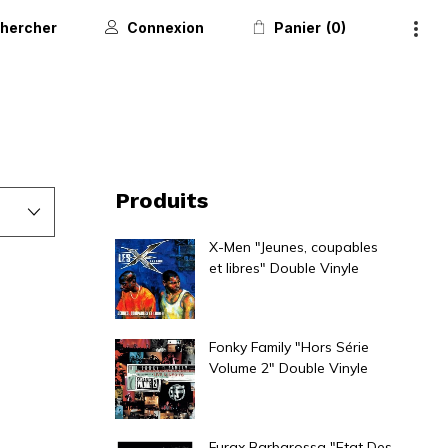
hercher
Connexion
Panier
0
Produits
X-Men "Jeunes, coupables
et libres" Double Vinyle
40,00
€
Fonky Family "Hors Série
Volume 2" Double Vinyle
30,00
€
Furax Barbarossa "Etat Des