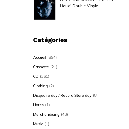
Lieux" Double Vinyle
30,00
€
Catégories
(894)
Accueil
(21)
Cassette
(361)
CD
(2)
Clothing
(8)
Disquaire day / Record Store day
(1)
Livres
(48)
Merchandising
(1)
Music