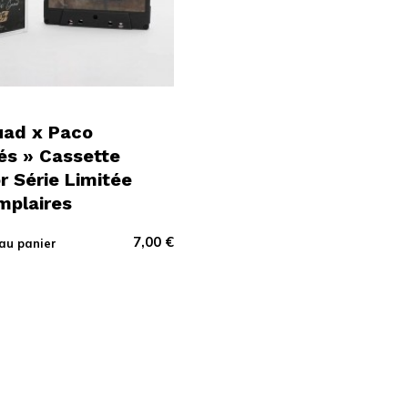
uad x Paco
és » Cassette
r Série Limitée
mplaires
7,00
€
au panier