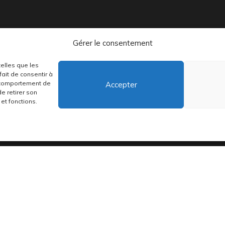
Gérer le consentement
telles que les
distribuons depuis toujours des pépites musicales, dont des vinyles rares
ait de consentir à
e comportement de
Accepter
de retirer son
et fonctions.
•
Conditions générales
•