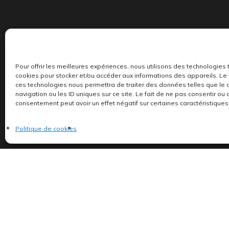
Pour offrir les meilleures expériences, nous utilisons des technologies 
Indépendants et passionnés, nous produisons et 
cookies pour stocker et/ou accéder aux informations des appareils. Le f
ces technologies nous permettra de traiter des données telles que l
navigation ou les ID uniques sur ce site. Le fait de ne pas consentir ou 
consentement peut avoir un effet négatif sur certaines caractéristiques 
Politique de cookies
©AddictiveStore installé par
Argraphic
•
Politique de confidentialité
Politique de cookies
•
Termes & Condition
•
Mentions légales