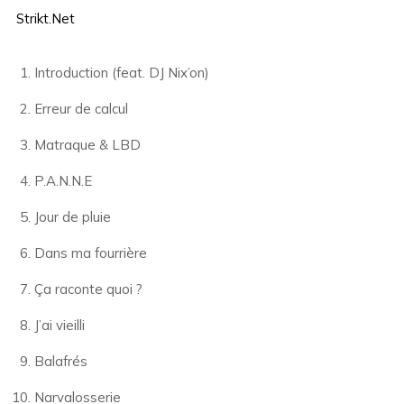
Strikt.Net
Introduction (feat. DJ Nix’on)
Erreur de calcul
Matraque & LBD
P.A.N.N.E
Jour de pluie
Dans ma fourrière
Ça raconte quoi ?
J’ai vieilli
Balafrés
Narvalosserie