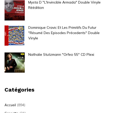
Mysta D "L'Invincible Armada" Double Vinyle
Réédition
40,00
€
Dominique Cravic Et Les Primitifs Du Futur
"Résumé Des Episodes Précedents" Double
Vinyle
30,00
€
Nathalie Stutzmann "Orfeo 55" CD Plexi
10,00
€
Catégories
(894)
Accueil