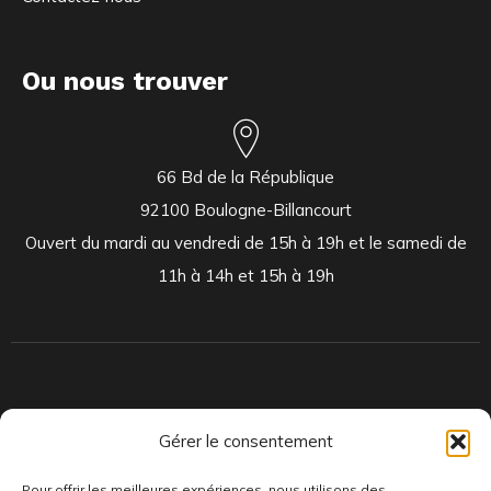
Ou nous trouver
66 Bd de la République
92100 Boulogne-Billancourt
Ouvert du mardi au vendredi de 15h à 19h et le samedi de
11h à 14h et 15h à 19h
Indépendants et passionnés, nous produisons et distribuons depuis
Gérer le consentement
toujours des pépites musicales, dont des vinyles rares et exclusifs.
Pour offrir les meilleures expériences, nous utilisons des