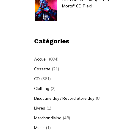
Morts" CD Plexi
18,00
€
Catégories
(894)
Accueil
(21)
Cassette
(361)
CD
(2)
Clothing
(8)
Disquaire day / Record Store day
(1)
Livres
(48)
Merchandising
(1)
Music