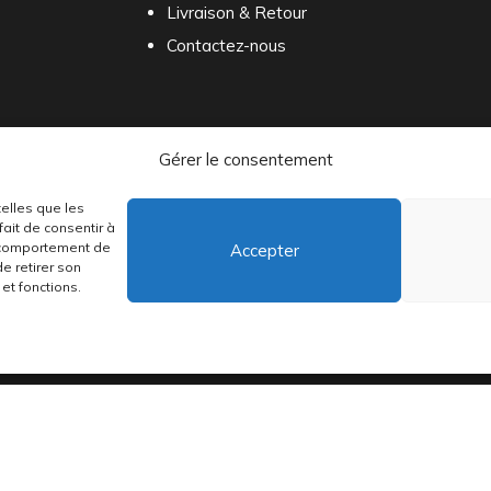
Livraison & Retour
Contactez-nous
Gérer le consentement
telles que les
ait de consentir à
e comportement de
Accepter
distribuons depuis toujours des pépites musicales, dont des vinyles rares
de retirer son
et fonctions.
•
Conditions générales
•