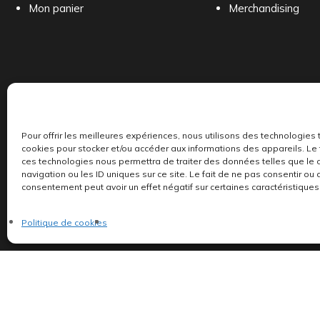
Mon panier
Merchandising
Pour offrir les meilleures expériences, nous utilisons des technologies 
cookies pour stocker et/ou accéder aux informations des appareils. Le f
ces technologies nous permettra de traiter des données telles que l
Indépendants et passionnés, nous produisons et 
navigation ou les ID uniques sur ce site. Le fait de ne pas consentir ou 
consentement peut avoir un effet négatif sur certaines caractéristiques 
Politique de cookies
©AddictiveStore installé par
Argraphic
•
Politique de confidentialité
Politique de cookies
•
Termes & Condition
•
Mentions légales