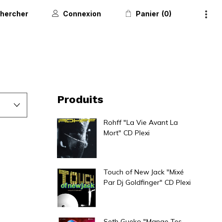
hercher
Connexion
Panier
0
Produits
Rohff "La Vie Avant La
Mort" CD Plexi
12,00
€
Touch of New Jack "Mixé
Par Dj Goldfinger" CD Plexi
7,00
€
Seth Gueko "Mange Tes