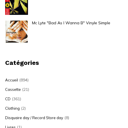
32,00
€
Mc Lyte "Bad As I Wanna B" Vinyle Simple
45,00
€
Catégories
(894)
Accueil
(21)
Cassette
(361)
CD
(2)
Clothing
(8)
Disquaire day / Record Store day
(1)
Livres