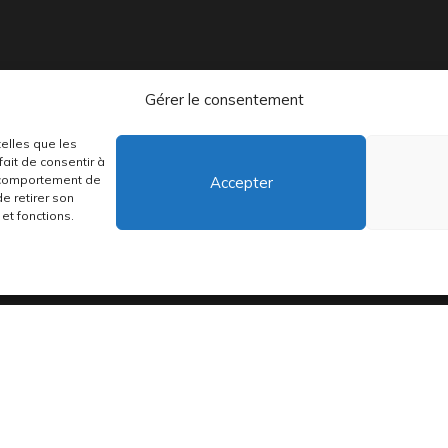
Gérer le consentement
telles que les
distribuons depuis toujours des pépites musicales, dont des vinyles rares
ait de consentir à
e comportement de
Accepter
de retirer son
et fonctions.
•
Conditions générales
•