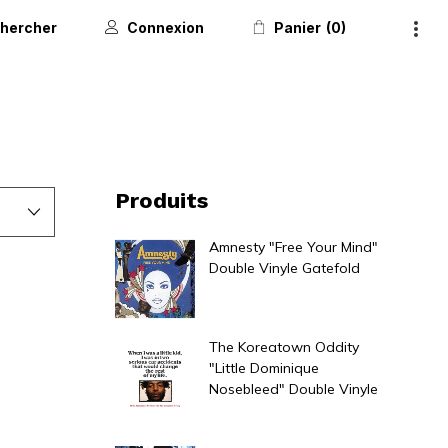
hercher
Connexion
Panier
0
Produits
Amnesty "Free Your Mind"
Double Vinyle Gatefold
60,00
€
The Koreatown Oddity
"Little Dominique
Nosebleed" Double Vinyle
40,00
€