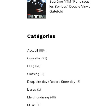
Suprême NTM "Paris sous
les Bombes" Double Vinyle
Gatefold
35,00
€
Catégories
(894)
Accueil
(21)
Cassette
(361)
CD
(2)
Clothing
(8)
Disquaire day / Record Store day
(1)
Livres
(48)
Merchandising
(1)
Music