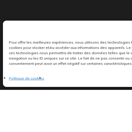
Pour offrir les meilleures expériences, nous utilisons des technologies 
Indépendants et passionnés, nous produisons et 
cookies pour stocker et/ou accéder aux informations des appareils. Le f
ces technologies nous permettra de traiter des données telles que l
navigation ou les ID uniques sur ce site. Le fait de ne pas consentir ou 
consentement peut avoir un effet négatif sur certaines caractéristiques 
Politique de cookies
©AddictiveStore installé par
Argraphic
•
Politique de confidentialité
Politique de cookies
•
Termes & Condition
•
Mentions légales