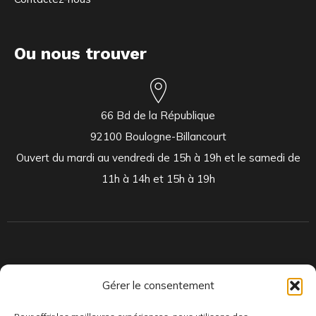
Ou nous trouver
66 Bd de la République
92100 Boulogne-Billancourt
Ouvert du mardi au vendredi de 15h à 19h et le samedi de
11h à 14h et 15h à 19h
Indépendants et passionnés, nous produisons et distribuons depuis
Gérer le consentement
toujours des pépites musicales, dont des vinyles rares et exclusifs.