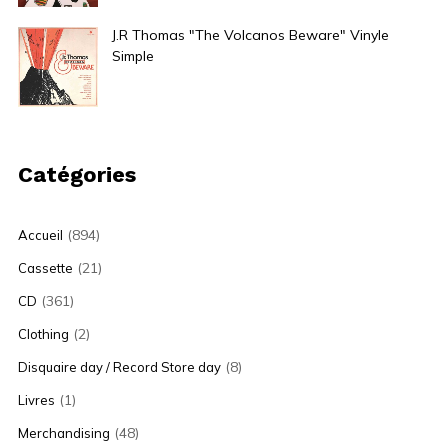
J.R Thomas "The Volcanos Beware" Vinyle
Simple
32,00
€
Catégories
(894)
Accueil
(21)
Cassette
(361)
CD
(2)
Clothing
(8)
Disquaire day / Record Store day
(1)
Livres
(48)
Merchandising