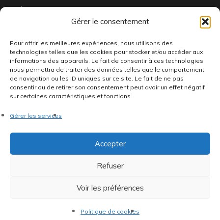
À propos
Gérer le consentement
FAQ
Livraison & Retour
Pour offrir les meilleures expériences, nous utilisons des
technologies telles que les cookies pour stocker et/ou accéder aux
Contactez-nous
informations des appareils. Le fait de consentir à ces technologies
nous permettra de traiter des données telles que le comportement
de navigation ou les ID uniques sur ce site. Le fait de ne pas
consentir ou de retirer son consentement peut avoir un effet négatif
sur certaines caractéristiques et fonctions.
Gérer les services
Ou nous trouver
Accepter
Refuser
66 Bd de la République
92100 Boulogne-Billancourt
Voir les préférences
Ouvert du mardi au vendredi de 15h à 19h et le samedi de
11h à 14h et 15h à 19h
Politique de cookies