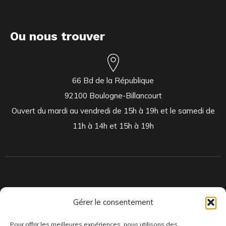
Ou nous trouver
66 Bd de la République
92100 Boulogne-Billancourt
Ouvert du mardi au vendredi de 15h à 19h et le samedi de
11h à 14h et 15h à 19h
Indépendants et passionnés, nous produisons et distribuons depuis
Gérer le consentement
toujours des pépites musicales, dont des vinyles rares et exclusifs.
Pour offrir les meilleures expériences, nous utilisons des