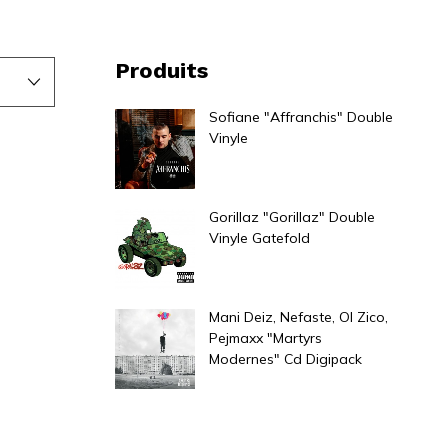
Produits
Sofiane "Affranchis" Double
Vinyle
34,00
€
Gorillaz "Gorillaz" Double
Vinyle Gatefold
50,00
€
Mani Deiz, Nefaste, Ol Zico,
Pejmaxx "Martyrs
Modernes" Cd Digipack
7,00
€