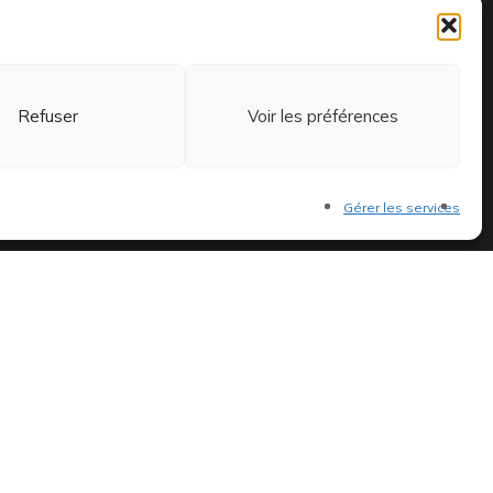
Ouvert du mardi au vendredi de
15h à 19h et le samedi de 11h
à 14h et 15h à 19h
Refuser
Voir les préférences
Gérer les services
 et exclusifs.