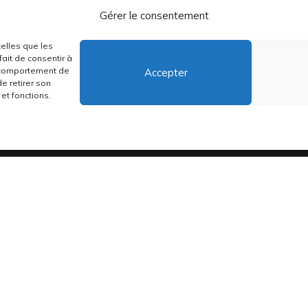
Gérer le consentement
FAQ
Livraison & Retour
telles que les
ait de consentir à
Contactez-nous
e comportement de
Accepter
de retirer son
et fonctions.
distribuons depuis toujours des pépites musicales, dont des vinyles rares