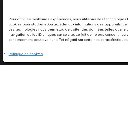
Ma liste de souhaits
CD
Mon panier
Merchandising
Pour offrir les meilleures expériences, nous utilisons des technologies 
cookies pour stocker et/ou accéder aux informations des appareils. Le f
ces technologies nous permettra de traiter des données telles que l
navigation ou les ID uniques sur ce site. Le fait de ne pas consentir ou 
consentement peut avoir un effet négatif sur certaines caractéristiques 
Politique de cookies
Indépendants et passionnés, nous produisons et 