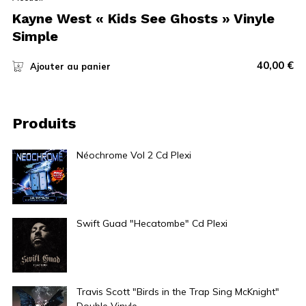
Kayne West « Kids See Ghosts » Vinyle
Simple
40,00
€
Ajouter au panier
Produits
Néochrome Vol 2 Cd Plexi
7,00
€
Swift Guad "Hecatombe" Cd Plexi
7,00
€
Travis Scott "Birds in the Trap Sing McKnight"
Double Vinyle