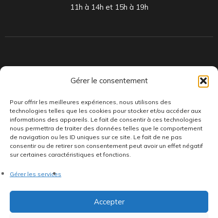
11h à 14h et 15h à 19h
Indépendants et passionnés, nous produisons et distribuons depuis
Gérer le consentement
toujours des pépites musicales, dont des vinyles rares et exclusifs.
Pour offrir les meilleures expériences, nous utilisons des
technologies telles que les cookies pour stocker et/ou accéder aux
informations des appareils. Le fait de consentir à ces technologies
nous permettra de traiter des données telles que le comportement
de navigation ou les ID uniques sur ce site. Le fait de ne pas
consentir ou de retirer son consentement peut avoir un effet négatif
sur certaines caractéristiques et fonctions.
©AddictiveStore installé par
Argraphic
•
Politique de
Gérer les services
confidentialité
•
Conditions générales
•
Politique de cookies
•
Termes & Condition
•
Mentions légales
Accepter