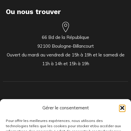
Ou nous trouver
66 Bd de la République
92100 Boulogne-Billancourt
Ouvert du mardi au vendredi de 15h à 19h et le samedi de
11h à 14h et 15h à 19h
Indépendants et passionnés, nous produisons et distribuons depuis
Gérer le consentement
toujours des pépites musicales, dont des vinyles rares et exclusifs.
Pour offrir les meilleures expériences, nous utilisons des
technologies telles que les cookies pour stocker et/ou accéder aux