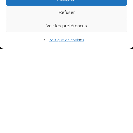
Refuser
Voir les préférences
Indépendants et passionnés, nous produisons et distribuons depuis
Politique de cookies
toujours des pépites musicales, dont des vinyles rares et exclusifs.
©AddictiveStore installé par
Argraphic
•
Politique de
confidentialité
•
Conditions générales
•
Politique de cookies
•
Termes & Condition
•
Mentions légales