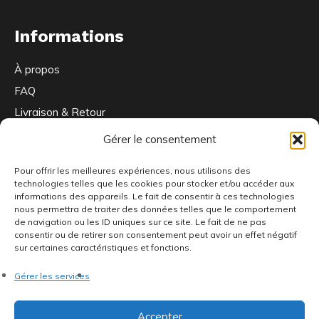
Informations
À propos
FAQ
Livraison & Retour
Contactez-nous
Gérer le consentement
Pour offrir les meilleures expériences, nous utilisons des
technologies telles que les cookies pour stocker et/ou accéder aux
Ou nous trouver
informations des appareils. Le fait de consentir à ces technologies
nous permettra de traiter des données telles que le comportement
de navigation ou les ID uniques sur ce site. Le fait de ne pas
consentir ou de retirer son consentement peut avoir un effet négatif
sur certaines caractéristiques et fonctions.
66 Bd de la République
92100 Boulogne-Billancourt
Gérer les services
Ouvert du mardi au vendredi de 15h à 19h et le samedi de
11h à 14h et 15h à 19h
Accepter