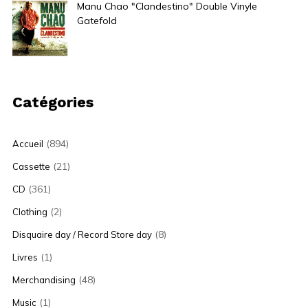
Manu Chao "Clandestino" Double Vinyle
Gatefold
35,00
€
Catégories
(894)
Accueil
(21)
Cassette
(361)
CD
(2)
Clothing
(8)
Disquaire day / Record Store day
(1)
Livres
(48)
Merchandising
(1)
Music