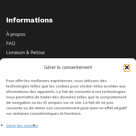
Informations
À propos
FAQ
Livraison & Retour
Contactez-nous
Gérer le consentement
Pour offrir les meilleures expériences, nous utilisons des
Ou nous trouver
technologies telles que les cookies pour stocker et/ou accéder aux
informations des appareils. Le fait de consentir à ces technologies
nous permettra de traiter des données telles que le comportement
de navigation ou les ID uniques sur ce site. Le fait de ne pas
consentir ou de retirer son consentement peut avoir un effet négatif
66 Bd de la République
sur certaines caractéristiques et fonctions.
92100 Boulogne-Billancourt
Gérer les services
Ouvert du mardi au vendredi de 15h à 19h et le samedi de