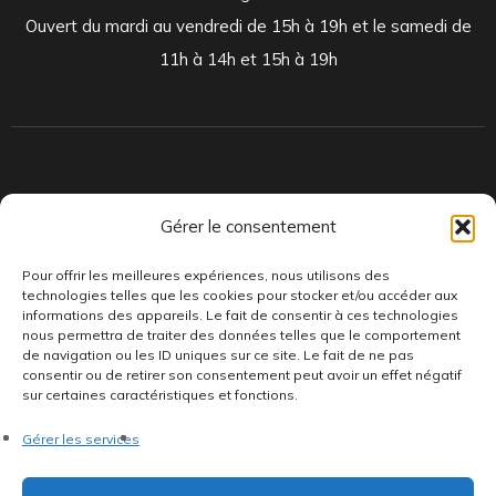
Ouvert du mardi au vendredi de 15h à 19h et le samedi de
11h à 14h et 15h à 19h
Indépendants et passionnés, nous produisons et distribuons depuis
Gérer le consentement
toujours des pépites musicales, dont des vinyles rares et exclusifs.
Pour offrir les meilleures expériences, nous utilisons des
technologies telles que les cookies pour stocker et/ou accéder aux
informations des appareils. Le fait de consentir à ces technologies
nous permettra de traiter des données telles que le comportement
de navigation ou les ID uniques sur ce site. Le fait de ne pas
consentir ou de retirer son consentement peut avoir un effet négatif
sur certaines caractéristiques et fonctions.
©AddictiveStore installé par
Argraphic
•
Politique de
Gérer les services
confidentialité
•
Conditions générales
•
Politique de cookies
•
Termes & Condition
•
Mentions légales