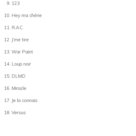
123
Hey ma chérie
R.A.C.
J’me tire
War Paint
Loup noir
DLMD
Miracle
Je la connais
Versus