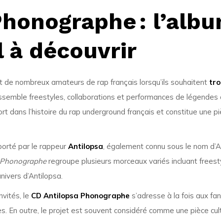
Phonographe
: l’alb
l à découvrir
t de nombreux amateurs de rap français lorsqu’ils souhaitent
tro
ssemble freestyles, collaborations et performances de légendes d
t dans l’histoire du rap underground français et constitue une pi
porté par le rappeur
Antilopsa
, également connu sous le nom d’An
Phonographe
regroupe plusieurs morceaux variés incluant freesty
nivers d’Antilopsa.
nvités, le
CD Antilopsa Phonographe
s’adresse à la fois aux fa
. En outre, le projet est souvent considéré comme une pièce cult