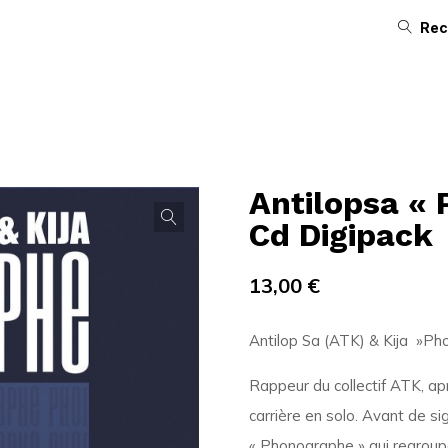
Rec
Antilopsa «
Cd Digipack
13,00
€
Antilop Sa (ATK) & Kija ‎ »P
Rappeur du collectif ATK, ap
carrière en solo. Avant de si
« Phonographe » qui regroupe