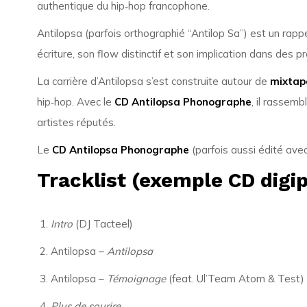
authentique du hip‑hop francophone.
Antilopsa (parfois orthographié “Antilop Sa”) est un rapp
écriture, son flow distinctif et son implication dans des 
La carrière d’Antilopsa s’est construite autour de
mixtape
hip‑hop. Avec le
CD Antilopsa Phonographe
, il rassem
artistes réputés.
Le
CD Antilopsa Phonographe
(parfois aussi édité avec
Tracklist (exemple CD digi
Intro
(DJ Tacteel)
Antilopsa –
Antilopsa
Antilopsa –
Témoignage
(feat. Ul’Team Atom & Test)
Plus de sourire