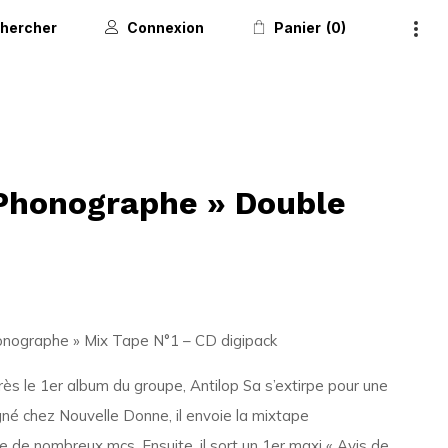
hercher
Connexion
Panier
0
 Phonographe » Double
honographe » Mix Tape N°1 – CD digipack
rès le 1er album du groupe, Antilop Sa s’extirpe pour une
gné chez Nouvelle Donne, il envoie la mixtape
 de nombreux mcs. Ensuite, il sort un 1er maxi « Avis de