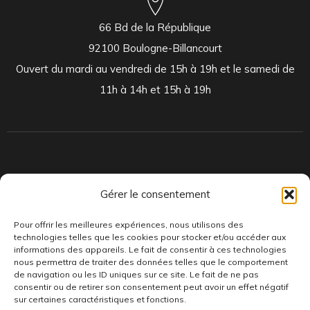
66 Bd de la République
92100 Boulogne-Billancourt
Ouvert du mardi au vendredi de 15h à 19h et le samedi de
11h à 14h et 15h à 19h
Indépendants et passionnés, nous produisons et distribuons depuis
Gérer le consentement
toujours des pépites musicales, dont des vinyles rares et exclusifs.
Pour offrir les meilleures expériences, nous utilisons des
technologies telles que les cookies pour stocker et/ou accéder aux
informations des appareils. Le fait de consentir à ces technologies
nous permettra de traiter des données telles que le comportement
de navigation ou les ID uniques sur ce site. Le fait de ne pas
consentir ou de retirer son consentement peut avoir un effet négatif
sur certaines caractéristiques et fonctions.