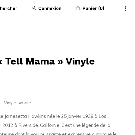
hercher
Connexion
Panier
0
 Tell Mama » Vinyle
– Vinyle simple
e Jamesetta Hawkins née le 25 janvier 1938 à Los
 2012 à Riverside, Californie. C’est une légende de la
nteuse dont la voix puissante et expressive a marqué le