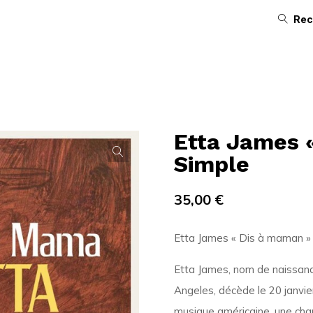
Rec
Etta James «
Simple
35,00
€
Etta James « Dis à maman » 
Etta James, nom de naissanc
Angeles, décède le 20 janvier
musique américaine, une cha