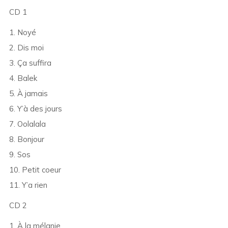
CD 1
1. Noyé
2. Dis moi
3. Ça suffira
4. Balek
5. À jamais
6. Y’à des jours
7. Oolalala
8. Bonjour
9. Sos
10. Petit coeur
11. Y’a rien
CD 2
1. À la mélanie