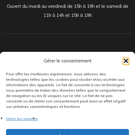
Ouvert du mardi au vendredi de 15h à 19h et le samedi de
11h à 14h et 15h à 19h
Indépendants et passionnés, nous produisons et distribuons depuis
Gérer le consentement
toujours des pépites musicales, dont des vinyles rares et exclusifs.
Pour offrir les meilleures expériences, nous utilisons des
technologies telles que les cookies pour stocker et/ou accéder aux
informations des appareils. Le fait de consentir à ces technologies
nous permettra de traiter des données telles que le comportement
de navigation ou les ID uniques sur ce site. Le fait de ne pas
consentir ou de retirer son consentement peut avoir un effet négatif
sur certaines caractéristiques et fonctions.
©AddictiveStore installé par
Argraphic
•
Politique de
Gérer les services
confidentialité
•
Conditions générales
•
Politique de cookies
•
Termes & Condition
•
Mentions légales