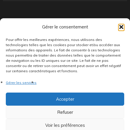
Indépendants et passionnés, nous produisons et distribuons depuis
Gérer le consentement
toujours des pépites musicales, dont des vinyles rares et exclusifs.
Pour offrir les meilleures expériences, nous utilisons des
technologies telles que les cookies pour stocker et/ou accéder aux
informations des appareils. Le fait de consentir à ces technologies
nous permettra de traiter des données telles que le comportement
de navigation ou les ID uniques sur ce site. Le fait de ne pas
consentir ou de retirer son consentement peut avoir un effet négatif
sur certaines caractéristiques et fonctions.
©AddictiveStore installé par
Argraphic
•
Politique de
Gérer les services
confidentialité
•
Conditions générales
•
Politique de cookies
•
Termes & Condition
•
Mentions légales
Accepter
Refuser
Voir les préférences