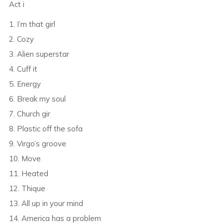
Act i
1. I’m that girl
2. Cozy
3. Alien superstar
4. Cuff it
5. Energy
6. Break my soul
7. Church gir
8. Plastic off the sofa
9. Virgo’s groove
10. Move
11. Heated
12. Thique
13. All up in your mind
14. America has a problem