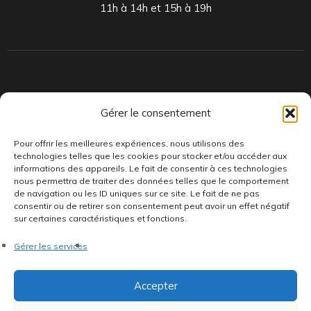
11h à 14h et 15h à 19h
Indépendants et passionnés, nous produisons et distribuons depuis
Gérer le consentement
toujours des pépites musicales, dont des vinyles rares et exclusifs.
Pour offrir les meilleures expériences, nous utilisons des
technologies telles que les cookies pour stocker et/ou accéder aux
informations des appareils. Le fait de consentir à ces technologies
nous permettra de traiter des données telles que le comportement
de navigation ou les ID uniques sur ce site. Le fait de ne pas
consentir ou de retirer son consentement peut avoir un effet négatif
sur certaines caractéristiques et fonctions.
©AddictiveStore installé par
Argraphic
•
Politique de
Gérer les services
confidentialité
•
Conditions générales
•
Politique de cookies
•
Termes & Condition
•
Mentions légales
Accepter