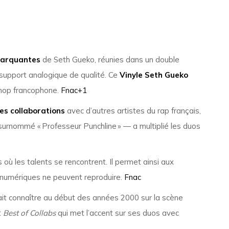
 marquantes
de Seth Gueko, réunies dans un double
r support analogique de qualité. Ce
Vinyle Seth Gueko
p‑hop francophone.
Fnac
+1
les collaborations
avec d’autres artistes du rap français,
urnommé « Professeur Punchline » — a multiplié les duos
les talents se rencontrent. Il permet ainsi aux
 numériques ne peuvent reproduire.
Fnac
fait connaître au début des années 2000 sur la scène
t
Best of Collabs
qui met l’accent sur ses duos avec