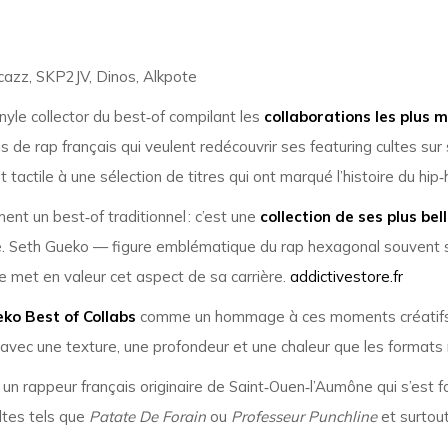
cazz, SKP2JV, Dinos, Alkpote
nyle collector du best‑of compilant les
collaborations les plus
ans de rap français qui veulent redécouvrir ses featuring cultes su
tactile à une sélection de titres qui ont marqué l’histoire du hi
nt un best‑of traditionnel : c’est une
collection de ses plus bel
e. Seth Gueko — figure emblématique du rap hexagonal souvent s
e met en valeur cet aspect de sa carrière.
addictivestore.fr
ko Best of Collabs
comme un hommage à ces moments créatifs où 
avec une texture, une profondeur et une chaleur que les formats
un rappeur français originaire de Saint‑Ouen‑l’Aumône qui s’est 
ltes tels que
Patate De Forain
ou
Professeur Punchline
et surtou