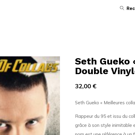
Rec
Seth Gueko «
Double Viny
32,00
€
Seth Gueko « Meilleures coll
Rappeur du 95 et issu du coll
grâce à son style inimitable e
nom est une référence à un f