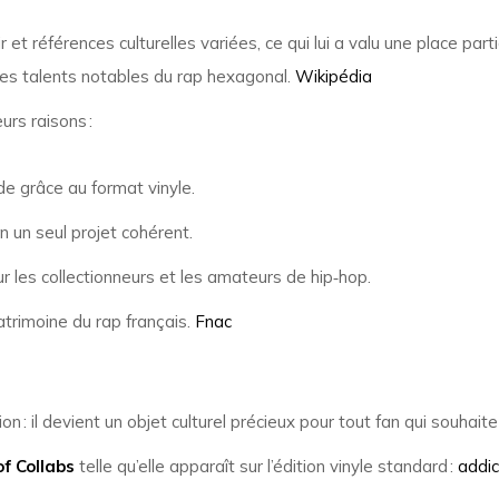
et références culturelles variées, ce qui lui a valu une place part
res talents notables du rap hexagonal.
Wikipédia
urs raisons :
e grâce au format vinyle.
 un seul projet cohérent.
ur les collectionneurs et les amateurs de hip‑hop.
trimoine du rap français.
Fnac
tion : il devient un objet culturel précieux pour tout fan qui souh
f Collabs
telle qu’elle apparaît sur l’édition vinyle standard :
addic