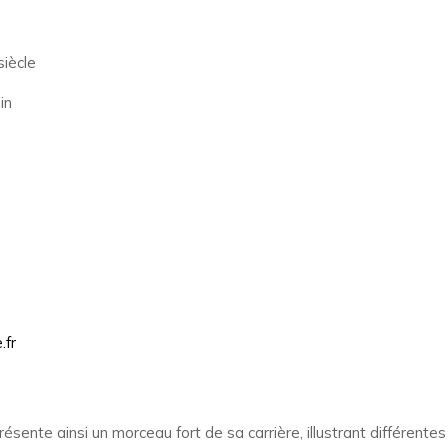
iècle
in
.fr
ésente ainsi un morceau fort de sa carrière, illustrant différente