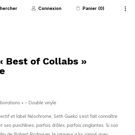
hercher
Connexion
Panier
0
 Best of Collabs »
le
aborations » – Double vinyle
ectif et label Néochrome, Seth Gueko s’est fait connaître
t ses punchlines, parfois drôles, parfois cinglantes. Si son
ilm de Robert Rodriguer, le rappeur a lui, rappé avec