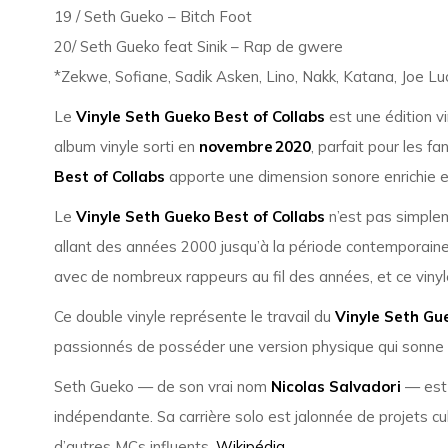
19 / Seth Gueko – Bitch Foot
20/ Seth Gueko feat Sinik – Rap de gwere
*Zekwe, Sofiane, Sadik Asken, Lino, Nakk, Katana, Joe Lu
Le
Vinyle Seth Gueko Best of Collabs
est une édition vi
album vinyle sorti en
novembre 2020
, parfait pour les f
Best of Collabs
apporte une dimension sonore enrichie et 
Le
Vinyle Seth Gueko Best of Collabs
n’est pas simpleme
allant des années 2000 jusqu’à la période contemporain
avec de nombreux rappeurs au fil des années, et ce vinyl
Ce double vinyle représente le travail du
Vinyle Seth Gue
passionnés de posséder une version physique qui sonne 
Seth Gueko — de son vrai nom
Nicolas Salvadori
— est 
indépendante. Sa carrière solo est jalonnée de projets cu
d’autres MCs influents.
Wikipédia