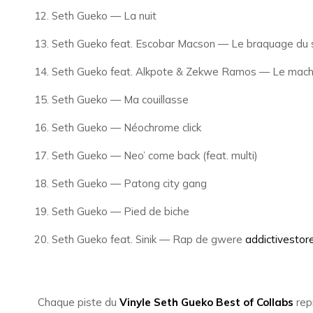
Seth Gueko — La nuit
Seth Gueko feat. Escobar Macson — Le braquage du s
Seth Gueko feat. Alkpote & Zekwe Ramos — Le mach
Seth Gueko — Ma couillasse
Seth Gueko — Néochrome click
Seth Gueko — Neo’ come back (feat. multi)
Seth Gueko — Patong city gang
Seth Gueko — Pied de biche
Seth Gueko feat. Sinik — Rap de gwere
addictivestore
Chaque piste du
Vinyle Seth Gueko Best of Collabs
repr