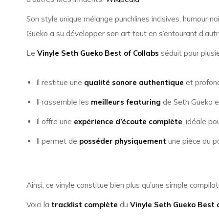
Son style unique mélange punchlines incisives, humour noir 
Gueko a su développer son art tout en s’entourant d’aut
Le
Vinyle Seth Gueko Best of Collabs
séduit pour plusie
Il restitue une
qualité sonore authentique
et profond
Il rassemble les
meilleurs featuring
de Seth Gueko en
Il offre une
expérience d’écoute complète
, idéale po
Il permet de
posséder physiquement
une pièce du pa
Ainsi, ce vinyle constitue bien plus qu’une simple compila
Voici la
tracklist complète
du
Vinyle Seth Gueko Best o