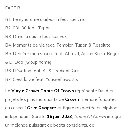
FACE B
B1. Le syndrome d’arlequin feat. Cenzino
B2. 03H30 feat. Tupan
B3. Dans la sauce feat. Convok
B4. Moments de vie feat. Templar, Tupan & Resolute
B5. Derrière mon sourire feat. Abrazif, Anton Serra, Rager
& Lil Dap (Group home)
B6. Elévation feat. Ali & Prodigal Sunn
B7. C’est la vie feat. Youssef Swatt’s
Le
Vinyle Crown Game Of Crown
représente l’un des
projets les plus marquants de
Crown
, membre fondateur
du collectif
Grim Reaperz
et figure respectée du hip‑hop
indépendant. Sorti le
16 juin 2023
,
Game Of Crown
intègre
un mélange puissant de beats conscients, de