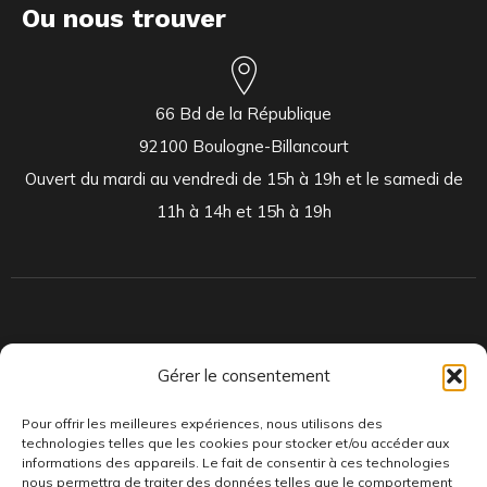
Ou nous trouver
66 Bd de la République
92100 Boulogne-Billancourt
Ouvert du mardi au vendredi de 15h à 19h et le samedi de
11h à 14h et 15h à 19h
Indépendants et passionnés, nous produisons et distribuons depuis
Gérer le consentement
toujours des pépites musicales, dont des vinyles rares et exclusifs.
Pour offrir les meilleures expériences, nous utilisons des
technologies telles que les cookies pour stocker et/ou accéder aux
informations des appareils. Le fait de consentir à ces technologies
nous permettra de traiter des données telles que le comportement