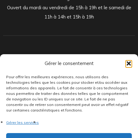
Ouvert du mardi au vendredi de 15h à 19h et le samedi de
11h à 14h et 15h à 19h
Indépendants et passionnés, nous produisons et distribuons depuis
Gérer le consentement
toujours des pépites musicales, dont des vinyles rares et exclusifs.
Pour offrir les meilleures expériences, nous utilisons des
technologies telles que les cookies pour stocker et/ou accéder aux
informations des appareils. Le fait de consentir à ces technologies
nous permettra de traiter des données telles que le comportement
de navigation ou les ID uniques sur ce site. Le fait de ne pas
consentir ou de retirer son consentement peut avoir un effet négatif
sur certaines caractéristiques et fonctions.
©AddictiveStore installé par
Argraphic
•
Politique de
Gérer les services
confidentialité
•
Conditions générales
•
Politique de cookies
•
Termes & Condition
•
Mentions légales