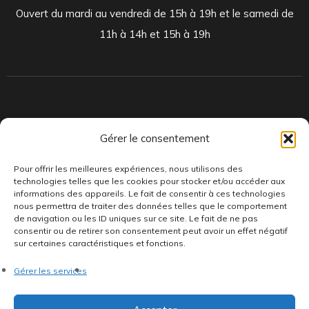
Ouvert du mardi au vendredi de 15h à 19h et le samedi de
11h à 14h et 15h à 19h
Indépendants et passionnés, nous produisons et distribuons depuis
Gérer le consentement
toujours des pépites musicales, dont des vinyles rares et exclusifs.
Pour offrir les meilleures expériences, nous utilisons des
technologies telles que les cookies pour stocker et/ou accéder aux
informations des appareils. Le fait de consentir à ces technologies
nous permettra de traiter des données telles que le comportement
de navigation ou les ID uniques sur ce site. Le fait de ne pas
consentir ou de retirer son consentement peut avoir un effet négatif
sur certaines caractéristiques et fonctions.
©AddictiveStore installé par
Argraphic
•
Politique de
Gérer les services
confidentialité
•
Conditions générales
•
Politique de cookies
•
Termes & Condition
•
Mentions légales