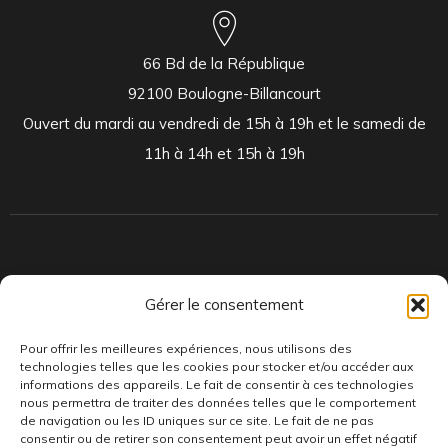
66 Bd de la République
92100 Boulogne-Billancourt
Ouvert du mardi au vendredi de 15h à 19h et le samedi de
11h à 14h et 15h à 19h
Indépendants et passionnés, nous produisons et distribuons depuis
Gérer le consentement
toujours des pépites musicales, dont des vinyles rares et exclusifs.
Pour offrir les meilleures expériences, nous utilisons des
technologies telles que les cookies pour stocker et/ou accéder aux
informations des appareils. Le fait de consentir à ces technologies
nous permettra de traiter des données telles que le comportement
de navigation ou les ID uniques sur ce site. Le fait de ne pas
consentir ou de retirer son consentement peut avoir un effet négatif