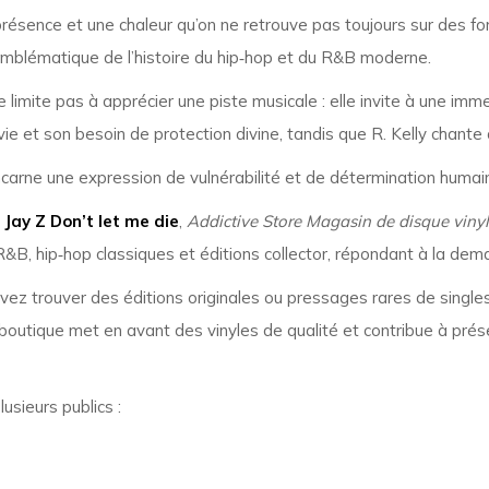
e présence et une chaleur qu’on ne retrouve pas toujours sur des 
mblématique de l’histoire du hip‑hop et du R&B moderne.
 limite pas à apprécier une piste musicale : elle invite à une imm
vie et son besoin de protection divine, tandis que R. Kelly chante 
 incarne une expression de vulnérabilité et de détermination humai
& Jay Z Don’t let me die
,
Addictive Store Magasin de disque viny
R&B, hip‑hop classiques et éditions collector, répondant à la de
uvez trouver des éditions originales ou pressages rares de sing
te boutique met en avant des vinyles de qualité et contribue à pré
usieurs publics :