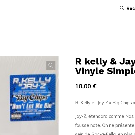
Rec
R kelly & Jay
Vinyle Simpl
10,00
€
R. Kelly et Jay Z « Big Chips 
Jay-Z, étendard comme Nas d
fausse note. On ne présente
sein de Roc-a-Fella, en plus