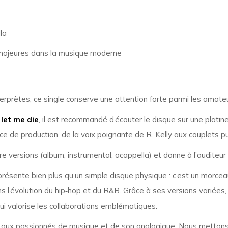
la
s majeures dans la musique moderne
nterprètes, ce single conserve une attention forte parmi les amat
 let me die
, il est recommandé d’écouter le disque sur une platine
e de production, de la voix poignante de R. Kelly aux couplets pu
re versions (album, instrumental, acappella) et donne à l’auditeur 
résente bien plus qu’un simple disque physique : c’est un morceau
ns l’évolution du hip‑hop et du R&B. Grâce à ses versions variées,
qui valorise les collaborations emblématiques.
aux passionnés de musique et de son analogique. Nous mettons 