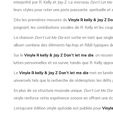
interprété par R. Kelly et Jay‑Z. Le morceau
Don’t Let Me
leurs styles pour créer une piste puissante, spirituelle 
Dès les premières mesures du
Vinyle R kelly & Jay Z Do
poignant, les contributions vocales de R. Kelly et les coup
La chanson
Don’t Let Me Die
est sortie en tant que singl
album combine des éléments hip‑hop et R&B typiques de
Sur le
Vinyle R kelly & Jay Z Don’t let me die
, on ressen
luttes personnelles et sa survie, tandis que R. Kelly app
Le
Vinyle R kelly & Jay Z Don’t let me die
met en lumièr
universels tels que la recherche de rédemption, les défis p
En plus de sa structure musicale unique,
Don’t Let Me Die
vinyle renforce cette expérience sonore en offrant une é
Lorsqu’une édition vinyle spéciale est publiée pour
Vinyle