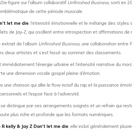
 Die
figure sur l’album collaboratif
Unfinished Business
, sorti en 
et emblématique de cette période musicale.
n’t let me die
, l’intensité émotionnelle et le mélange des styles 
lets de Jay‑Z, qui oscillent entre introspection et affirmations de 
e extrait de l’album
Unfinished Business
, une collaboration entre 
s deux artistes et s’est hissé au sommet des classements.
t immédiatement l’énergie urbaine et l’intensité narrative du morc
orte une dimension vocale gospel pleine d’émotion.
e une chanson qui allie le flow incisif du rap et la puissance é
ersonnels et l’espoir face à l’adversité.
se distingue par ses arrangements soignés et un refrain qui re
coute plus riche et profonde que les formats numériques.
 R kelly & Jay Z Don’t let me die
, elle inclut généralement plusi