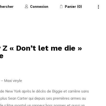
hercher
Connexion
Panier
0
 Z « Don’t let me die »
e
» – Maxi vinyle
e New York après le décès de Biggie et carrière sans
 plus Sean Carter qui depuis ses premières armes au
 de s’être montré un rappeur hors normes et aussi un