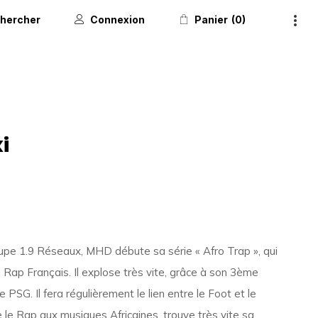
hercher
Connexion
Panier
0
i
oupe 1.9 Réseaux, MHD débute sa série « Afro Trap », qui
 Rap Français. Il explose très vite, grâce à son 3ème
 PSG. Il fera régulièrement le lien entre le Foot et le
e le Rap aux musiques Africaines, trouve très vite sa