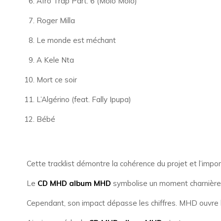
Afro Trap Part. 6 (Molo Molo)
Roger Milla
Le monde est méchant
A Kele Nta
Mort ce soir
L’Algérino (feat. Fally Ipupa)
Bébé
Cette tracklist démontre la cohérence du projet et l’imp
Le
CD MHD album MHD
symbolise un moment charnière da
Cependant, son impact dépasse les chiffres. MHD ouvre la 