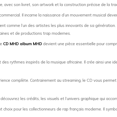
te, avec son livret, son artwork et la construction précise de la trac
commercial. Il incarne la naissance d’un mouvement musical deve
comme l’un des artistes les plus innovants de sa génération. Dès
caines et de productions trap modernes.
le
CD MHD album MHD
devient une pièce essentielle pour compre
 des rythmes inspirés de la musique africaine. Il crée ainsi une i
périence complète. Contrairement au streaming, le CD vous permet d
 découvrez les crédits, les visuels et l’univers graphique qui acc
nt choix pour les collectionneurs de rap français moderne. Il sym