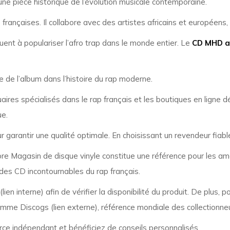
 une pièce historique de l’évolution musicale contemporaine.
nçaises. Il collabore avec des artistes africains et européens, c
buent à populariser l’afro trap dans le monde entier. Le
CD MHD 
 de l’album dans l’histoire du rap moderne.
squaires spécialisés dans le rap français et les boutiques en ligne
ue.
our garantir une qualité optimale. En choisissant un revendeur fiab
tore Magasin de disque vinyle constitue une référence pour les a
des CD incontournables du rap français.
(lien interne) afin de vérifier la disponibilité du produit. De plus,
mme Discogs (lien externe), référence mondiale des collectionneu
ce indépendant et bénéficiez de conseils personnalisés.