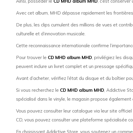
Ainsi, posséder le
CD MHD album MHD
, c’est conserver
Avec cet album, MHD dépasse rapidement les frontières fra
De plus, les clips cumulent des millions de vues et contri
culturelle et d’innovation musicale.
Cette reconnaissance internationale confirme l’importance
Pour trouver le
CD MHD album MHD
, privilégiez les di
peuvent inclure un livret complet et un pressage spécifiq
Avant d’acheter, vérifiez l’état du disque et du boîtier p
Si vous recherchez le
CD MHD album MHD
, Addictive S
spécialisé dans le vinyle, le magasin propose également 
Vous pouvez consulter leur catalogue via leur site officiel 
CD, vous pouvez consulter une plateforme spécialisée co
En choisissant Addictive Store, vous soutenez un commer