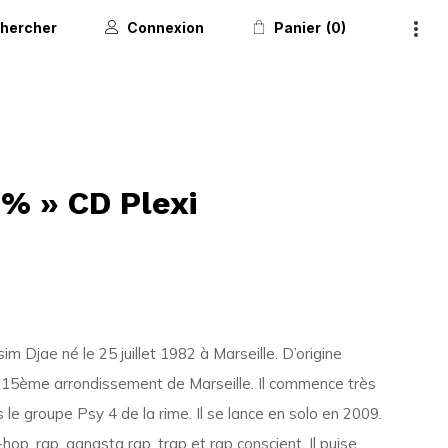
hercher
Connexion
Panier
0
% » CD Plexi
m Djae né le 25 juillet 1982 à Marseille. D’origine
e 15ème arrondissement de Marseille. Il commence très
 le groupe Psy 4 de la rime. Il se lance en solo en 2009.
p, rap, gangsta rap, trap et rap conscient. Il puise