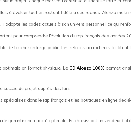
s sur le projet. Chaque morceau contribue à l’identité forte et coh
lais à évoluer tout en restant fidèle à ses racines. Alonzo mêle m
Il adapte les codes actuels à son univers personnel, ce qui renforc
tant pour comprendre l’évolution du rap français des années 2
 de toucher un large public. Les refrains accrocheurs facilitent 
re optimale en format physique. Le
CD Alonzo 100%
permet ainsi
 le succès du projet auprès des fans.
ires spécialisés dans le rap français et les boutiques en ligne dé
in de garantir une qualité optimale. En choisissant un vendeur fiab