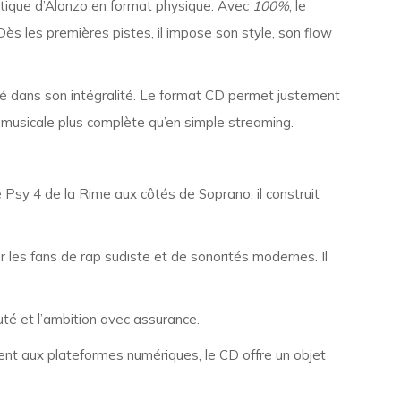
atique d’Alonzo en format physique. Avec
100%
, le
 Dès les premières pistes, il impose son style, son flow
té dans son intégralité. Le format CD permet justement
nce musicale plus complète qu’en simple streaming.
sy 4 de la Rime aux côtés de Soprano, il construit
 les fans de rap sudiste et de sonorités modernes. Il
auté et l’ambition avec assurance.
ement aux plateformes numériques, le CD offre un objet