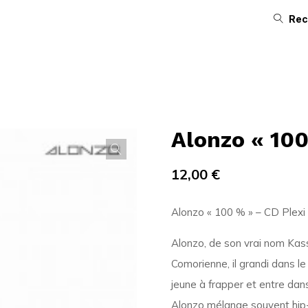
Rec
Alonzo « 100
12,00
€
Alonzo « 100 % » – CD Plexi
Alonzo, de son vrai nom Kassi
Comorienne, il grandi dans l
jeune à frapper et entre dans
Alonzo mélange souvent hip-ho