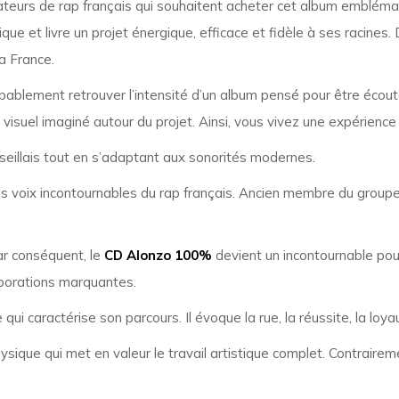
ateurs de rap français qui souhaitent acheter cet album emblém
que et livre un projet énergique, efficace et fidèle à ses racines.
la France.
obablement retrouver l’intensité d’un album pensé pour être écou
ivers visuel imaginé autour du projet. Ainsi, vous vivez une expérie
arseillais tout en s’adaptant aux sonorités modernes.
voix incontournables du rap français. Ancien membre du groupe P
Par conséquent, le
CD Alonzo 100%
devient un incontournable pour
laborations marquantes.
qui caractérise son parcours. Il évoque la rue, la réussite, la loy
 physique qui met en valeur le travail artistique complet. Contrair