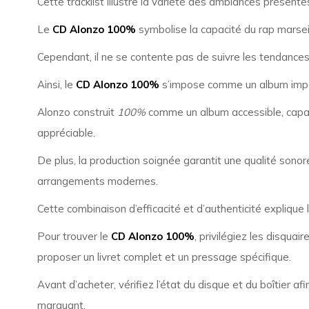
Cette tracklist illustre la variété des ambiances présente
Le
CD Alonzo 100%
symbolise la capacité du rap marseil
Cependant, il ne se contente pas de suivre les tendances. 
Ainsi, le
CD Alonzo 100%
s’impose comme un album impor
Alonzo construit
100%
comme un album accessible, capable
appréciable.
De plus, la production soignée garantit une qualité sono
arrangements modernes.
Cette combinaison d’efficacité et d’authenticité explique
Pour trouver le
CD Alonzo 100%
, privilégiez les disqua
proposer un livret complet et un pressage spécifique.
Avant d’acheter, vérifiez l’état du disque et du boîtier af
marquant.