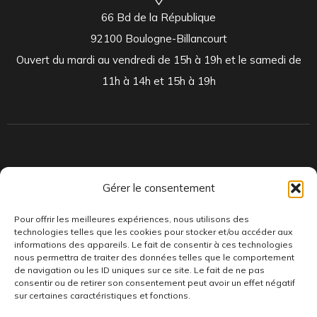
66 Bd de la République
92100 Boulogne-Billancourt
Ouvert du mardi au vendredi de 15h à 19h et le samedi de
11h à 14h et 15h à 19h
Indépendants et passionnés, nous produisons et distribuons depuis
Gérer le consentement
toujours des pépites musicales, dont des vinyles rares et exclusifs.
Pour offrir les meilleures expériences, nous utilisons des
technologies telles que les cookies pour stocker et/ou accéder aux
informations des appareils. Le fait de consentir à ces technologies
nous permettra de traiter des données telles que le comportement
de navigation ou les ID uniques sur ce site. Le fait de ne pas
consentir ou de retirer son consentement peut avoir un effet négatif
sur certaines caractéristiques et fonctions.
©AddictiveStore installé par
Argraphic
•
Politique de