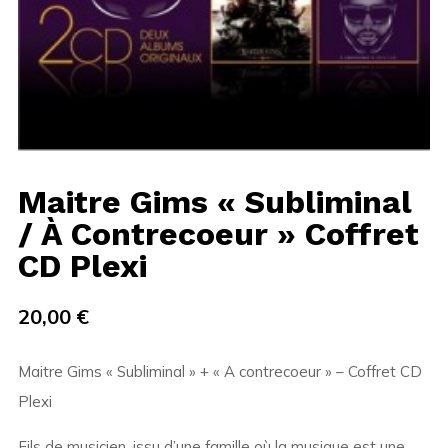
Maitre Gims « Subliminal
/ À Contrecoeur » Coffret
CD Plexi
20,00
€
Maitre Gims « Subliminal » + « A contrecoeur » – Coffret CD
Plexi
Fils de musicien, issu d’une famille où la musique est une