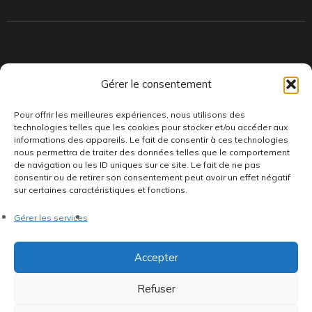
Indépendants et passionnés, nous produisons et distribuons depuis
Gérer le consentement
toujours des pépites musicales, dont des vinyles rares et exclusifs.
Pour offrir les meilleures expériences, nous utilisons des
technologies telles que les cookies pour stocker et/ou accéder aux
informations des appareils. Le fait de consentir à ces technologies
nous permettra de traiter des données telles que le comportement
de navigation ou les ID uniques sur ce site. Le fait de ne pas
consentir ou de retirer son consentement peut avoir un effet négatif
sur certaines caractéristiques et fonctions.
©AddictiveStore installé par
Argraphic
•
Politique de
Gérer les services
confidentialité
•
Conditions générales
•
Politique de cookies
•
Termes & Condition
•
Mentions légales
Accepter
Refuser