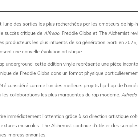
 l’une des sorties les plus recherchées par les amateurs de hi
le succès critique de
Alfredo
, Freddie Gibbs et The Alchemist rev
des producteurs les plus influents de sa génération. Sorti en 2025
osant une nouvelle évolution artistique.
p underground, cette édition vinyle représente une pièce inconto
hnique de Freddie Gibbs dans un format physique particulièrement
 été considéré comme l’un des meilleurs projets hip-hop de l’
i les collaborations les plus marquantes du rap moderne.
Alfredo 
ire immédiatement l’attention grâce à sa direction artistique cohér
extures musicales. The Alchemist continue d’utiliser des samples 
ques impressionnantes.