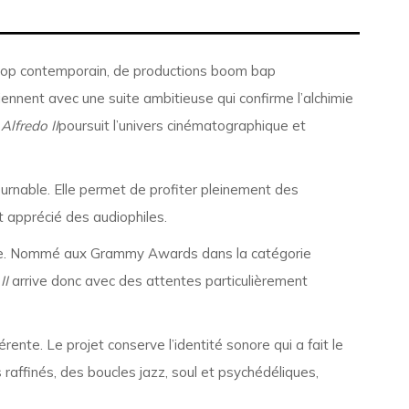
p-hop contemporain, de productions boom bap
iennent avec une suite ambitieuse qui confirme l’alchimie
,
Alfredo II
poursuit l’univers cinématographique et
urnable. Elle permet de profiter pleinement des
 apprécié des audiophiles.
année. Nommé aux Grammy Awards dans la catégorie
II
arrive donc avec des attentes particulièrement
ente. Le projet conserve l’identité sonore qui a fait le
raffinés, des boucles jazz, soul et psychédéliques,