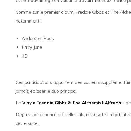
et met davantage en valeur le travail minutieux réalisé p
Comme sur le premier album, Freddie Gibbs et The Alchem
notamment :
Anderson .Paak
Larry June
JID
Ces participations apportent des couleurs supplémentaires
jamais éclipser le duo principal.
Le
Vinyle Freddie Gibbs & The Alchemist Alfredo II
per
Depuis son annonce officielle, l’album suscite un fort int
cette suite.