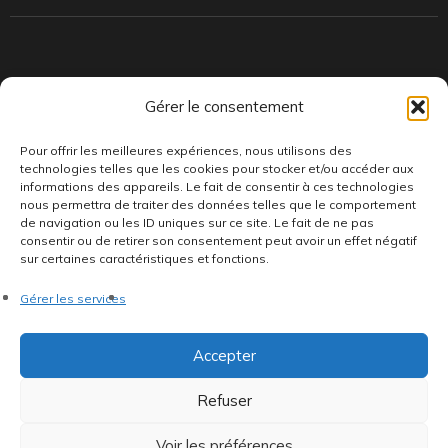
Indépendants et passionnés, nous produisons et distribuons depuis
Gérer le consentement
toujours des pépites musicales, dont des vinyles rares et exclusifs.
Pour offrir les meilleures expériences, nous utilisons des
technologies telles que les cookies pour stocker et/ou accéder aux
informations des appareils. Le fait de consentir à ces technologies
nous permettra de traiter des données telles que le comportement
de navigation ou les ID uniques sur ce site. Le fait de ne pas
consentir ou de retirer son consentement peut avoir un effet négatif
sur certaines caractéristiques et fonctions.
©AddictiveStore installé par
Argraphic
•
Politique de
Gérer les services
confidentialité
•
Conditions générales
•
Politique de cookies
•
Termes & Condition
•
Mentions légales
Accepter
Refuser
Voir les préférences