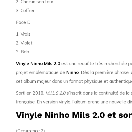
2. Chacun son tour
3. Coffrer
Face D
1. Vrais
2. Violet
3. Bob
Vinyle Ninho Mils 2.0
est une requête très recherchée par
projet emblématique de
Ninho
. Dès la première phrase,
cet album majeur dans un format physique et authentiqu
Sorti en 2018,
M.I.L.S 2.0
s’inscrit dans la continuité de la
française. En version vinyle, l’album prend une nouvelle d
Vinyle Ninho Mils 2.0 et so
(Occurrence 2)