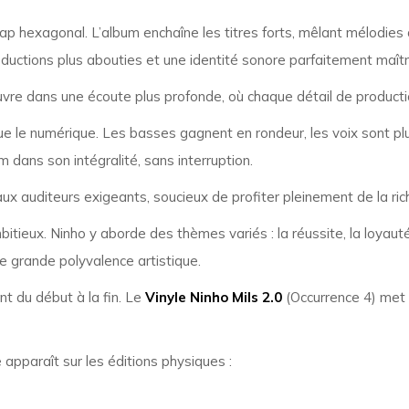
ap hexagonal. L’album enchaîne les titres forts, mêlant mélodies 
ductions plus abouties et une identité sonore parfaitement maîtr
re dans une écoute plus profonde, où chaque détail de production
ue le numérique. Les basses gagnent en rondeur, les voix sont pl
um dans son intégralité, sans interruption.
ux auditeurs exigeants, soucieux de profiter pleinement de la ric
itieux. Ninho y aborde des thèmes variés : la réussite, la loyauté, 
e grande polyvalence artistique.
nt du début à la fin. Le
Vinyle Ninho Mils 2.0
(Occurrence 4) met 
lle apparaît sur les éditions physiques :