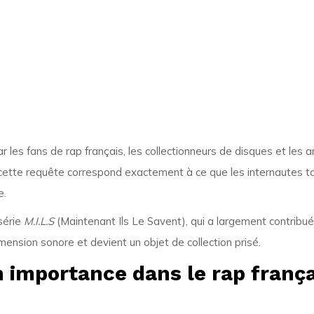
 les fans de rap français, les collectionneurs de disques et les
 cette requête correspond exactement à ce que les internautes tap
e.
 série
M.I.L.S
(Maintenant Ils Le Savent), qui a largement contribué
imension sonore et devient un objet de collection prisé.
n importance dans le rap frança