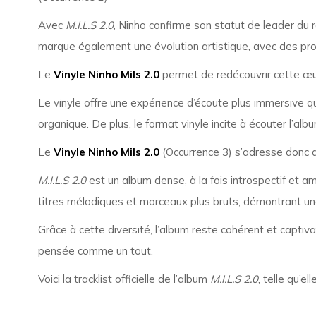
Avec
M.I.L.S 2.0
, Ninho confirme son statut de leader du r
marque également une évolution artistique, avec des pro
Le
Vinyle Ninho Mils 2.0
permet de redécouvrir cette œuv
Le vinyle offre une expérience d’écoute plus immersive q
organique. De plus, le format vinyle incite à écouter l’alb
Le
Vinyle Ninho Mils 2.0
(Occurrence 3) s’adresse donc a
M.I.L.S 2.0
est un album dense, à la fois introspectif et amb
titres mélodiques et morceaux plus bruts, démontrant un
Grâce à cette diversité, l’album reste cohérent et captiva
pensée comme un tout.
Voici la tracklist officielle de l’album
M.I.L.S 2.0
, telle qu’e