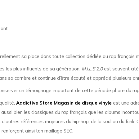
sant
urellement sa place dans toute collection dédiée au rap français 
es les plus influents de sa génération.
M.I.L.S 2.0
est souvent cité 
ns sa carrière et continue d’être écouté et apprécié plusieurs an
conserver un témoignage important de cette période phare du rap
qualité,
Addictive Store Magasin de disque vinyle
est une adre
t aussi bien les classiques du rap français que les albums inconto
 d’autres références majeures du hip-hop, de la soul ou du funk. C
, renforçant ainsi ton maillage SEO.