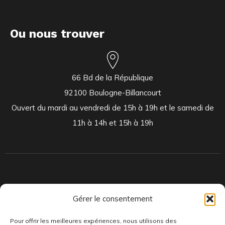
Ou nous trouver
66 Bd de la République
92100 Boulogne-Billancourt
Ouvert du mardi au vendredi de 15h à 19h et le samedi de
11h à 14h et 15h à 19h
Indépendants et passionnés, nous produisons et distribuons depuis
Gérer le consentement
toujours des pépites musicales, dont des vinyles rares et exclusifs.
Pour offrir les meilleures expériences, nous utilisons des