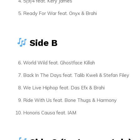
5(9)4 feat. Kery James
Ready For War feat. Onyx & Brahi
Side B
World Wild feat. Ghostface Killah
Back In The Days feat. Talib Kweli & Stefan Filey
We Live Hiphop feat. Das Efx & Brahi
Ride With Us feat. Bone Thugs & Harmony
Honoris Causa feat. IAM