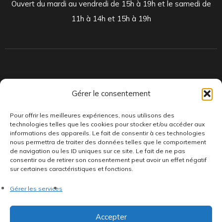
Ouvert du mardi au vendredi de 15h à 19h et le samedi de
11h à 14h et 15h à 19h
Indépendants et passionnés, nous produisons et distribuons depuis
Gérer le consentement
toujours des pépites musicales, dont des vinyles rares et exclusifs.
Pour offrir les meilleures expériences, nous utilisons des
technologies telles que les cookies pour stocker et/ou accéder aux
informations des appareils. Le fait de consentir à ces technologies
nous permettra de traiter des données telles que le comportement
de navigation ou les ID uniques sur ce site. Le fait de ne pas
consentir ou de retirer son consentement peut avoir un effet négatif
sur certaines caractéristiques et fonctions.
©AddictiveStore installé par
Argraphic
•
Politique de
Gérer les services
confidentialité
•
Conditions générales
•
Politique de cookies
•
Termes & Condition
•
Mentions légales
Accepter